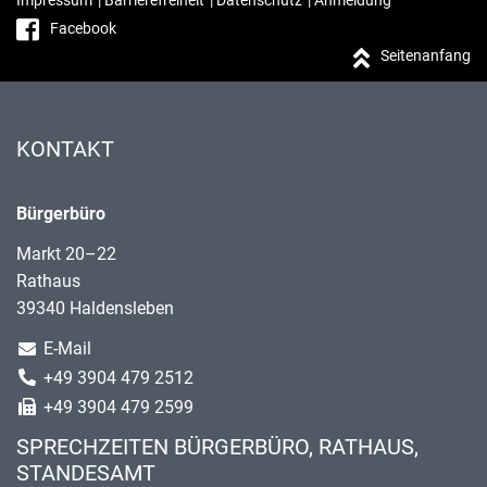
Impressum
|
Barrierefreiheit
|
Datenschutz
|
Anmeldung
Facebook
Seitenanfang
KONTAKT
Bürgerbüro
Markt 20–22
Rathaus
39340 Haldensleben
E-Mail
+49 3904 479 2512
+49 3904 479 2599
SPRECHZEITEN BÜRGERBÜRO, RATHAUS,
STANDESAMT