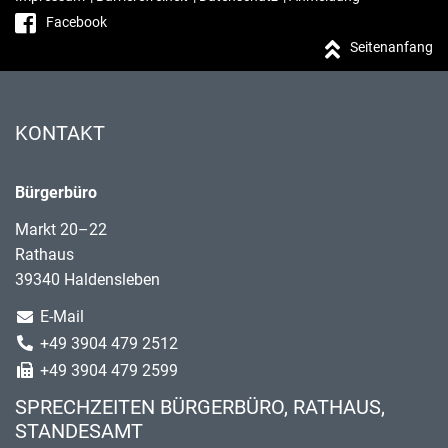
Facebook
Seitenanfang
KONTAKT
Bürgerbüro
Markt 20–22
Rathaus
39340 Haldensleben
E-Mail
+49 3904 479 2512
+49 3904 479 2599
SPRECHZEITEN BÜRGERBÜRO, RATHAUS,
STANDESAMT