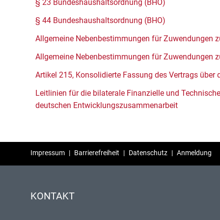
§ 23 Bundeshaushaltsordnung (BHO)
§ 44 Bundeshaushaltsordnung (BHO)
Allgemeine Nebenbestimmungen für Zuwendungen zur
Allgemeine Nebenbestimmungen für Zuwendungen zur i
Artikel 215, Konsolidierte Fassung des Vertrags über
Leitlinien für die bilaterale Finanzielle und Techni
deutschen Entwicklungszusammenarbeit
Impressum
|
Barrierefreiheit
|
Datenschutz
|
Anmeldung
KONTAKT