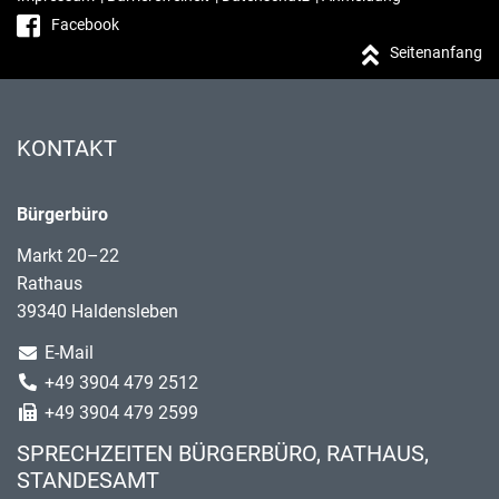
Facebook
Seitenanfang
KONTAKT
Bürgerbüro
Markt 20–22
Rathaus
39340 Haldensleben
E-Mail
+49 3904 479 2512
+49 3904 479 2599
SPRECHZEITEN BÜRGERBÜRO, RATHAUS,
STANDESAMT