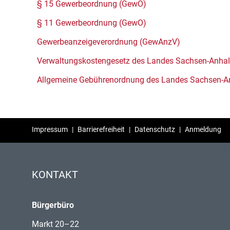
§ 15 Gewerbeordnung (GewO)
§ 11 Gewerbeordnung (GewO)
Gewerbeanzeigeverordnung (GewAnzV)
Verwaltungskostengesetz des Landes Sachsen-Anha
Allgemeine Gebührenordnung des Landes Sachsen-A
Impressum
|
Barrierefreiheit
|
Datenschutz
|
Anmeldung
KONTAKT
Bürgerbüro
Markt 20–22