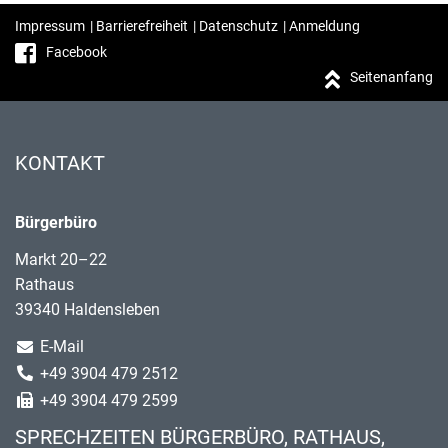
Impressum
|
Barrierefreiheit
|
Datenschutz
|
Anmeldung
Facebook
Seitenanfang
KONTAKT
Bürgerbüro
Markt 20–22
Rathaus
39340 Haldensleben
E-Mail
+49 3904 479 2512
+49 3904 479 2599
SPRECHZEITEN BÜRGERBÜRO, RATHAUS,