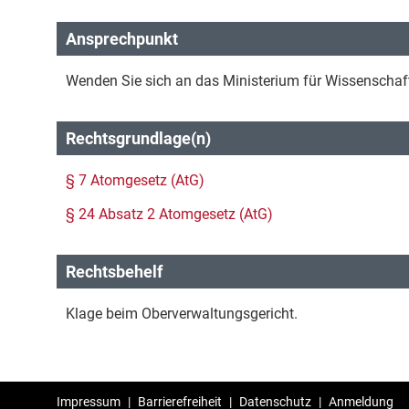
Ansprechpunkt
Wenden Sie sich an das Ministerium für Wissenschaft
Rechtsgrundlage(n)
§ 7 Atomgesetz (AtG)
§ 24 Absatz 2 Atomgesetz (AtG)
Rechtsbehelf
Klage beim Oberverwaltungsgericht.
Impressum
|
Barrierefreiheit
|
Datenschutz
|
Anmeldung