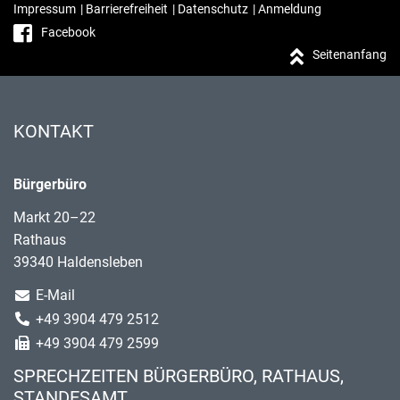
Impressum
|
Barrierefreiheit
|
Datenschutz
|
Anmeldung
Facebook
Seitenanfang
KONTAKT
Bürgerbüro
Markt 20–22
Rathaus
39340 Haldensleben
E-Mail
+49 3904 479 2512
+49 3904 479 2599
SPRECHZEITEN BÜRGERBÜRO, RATHAUS,
STANDESAMT