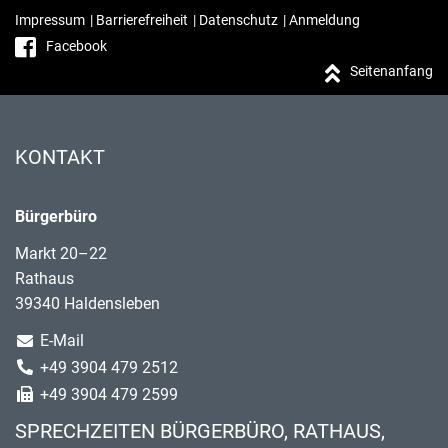
Impressum
|
Barrierefreiheit
|
Datenschutz
|
Anmeldung
Facebook
Seitenanfang
KONTAKT
Bürgerbüro
Markt 20–22
Rathaus
39340 Haldensleben
E-Mail
+49 3904 479 2512
+49 3904 479 2599
SPRECHZEITEN BÜRGERBÜRO, RATHAUS,