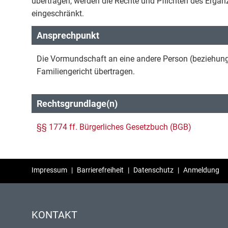
übertragen, werden die Rechte und Pflichten des Ergä
eingeschränkt.
Ansprechpunkt
Die Vormundschaft an eine andere Person (beziehun
Familiengericht übertragen.
Rechtsgrundlage(n)
§§ 1774 ff. Bürgerliches Gesetzbuch (BGB)
Impressum
|
Barrierefreiheit
|
Datenschutz
|
Anmeldung
KONTAKT