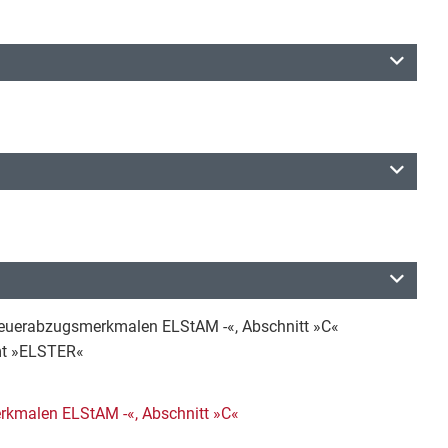
teuerabzugsmerkmalen ELStAM -«, Abschnitt »C«
amt »ELSTER«
rkmalen ELStAM -«, Abschnitt »C«