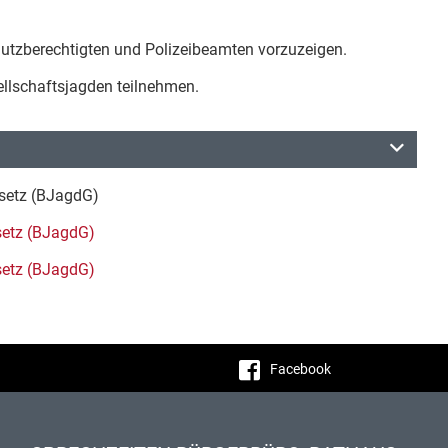
utzberechtigten und Polizeibeamten vorzuzeigen.
llschaftsjagden teilnehmen.
esetz (BJagdG)
setz (BJagdG)
setz (BJagdG)
Facebook