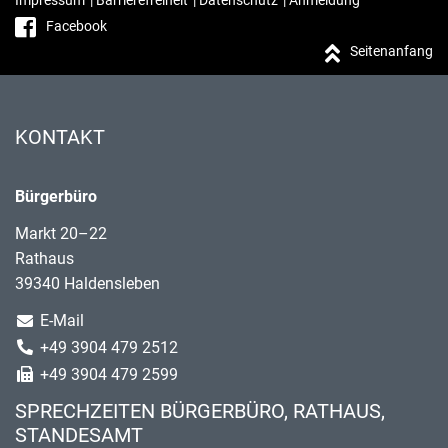
Impressum
|
Barrierefreiheit
|
Datenschutz
|
Anmeldung
Facebook
Seitenanfang
KONTAKT
Bürgerbüro
Markt 20–22
Rathaus
39340 Haldensleben
E-Mail
+49 3904 479 2512
+49 3904 479 2599
SPRECHZEITEN BÜRGERBÜRO, RATHAUS,
STANDESAMT