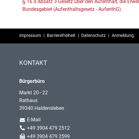
§ 16 d Absatz 3 Gesetz über den Aufenthalt, die Erwer
Bundesgebiet (Aufenthaltsgesetz - AufenthG)
Impressum
|
Barrierefreiheit
|
Datenschutz
|
Anmeldung
KONTAKT
Bürgerbüro
Markt 20–22
Rathaus
39340 Haldensleben
E-Mail
+49 3904 479 2512
+49 3904 479 2599