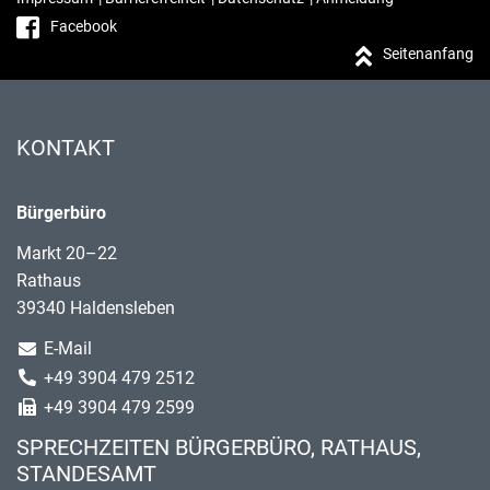
Facebook
Seitenanfang
KONTAKT
Bürgerbüro
Markt 20–22
Rathaus
39340 Haldensleben
E-Mail
+49 3904 479 2512
+49 3904 479 2599
SPRECHZEITEN BÜRGERBÜRO, RATHAUS,
STANDESAMT