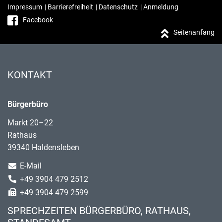
Impressum
|
Barrierefreiheit
|
Datenschutz
|
Anmeldung
Facebook
Seitenanfang
KONTAKT
Bürgerbüro
Markt 20–22
Rathaus
39340 Haldensleben
E-Mail
+49 3904 479 2512
+49 3904 479 2599
SPRECHZEITEN BÜRGERBÜRO, RATHAUS,