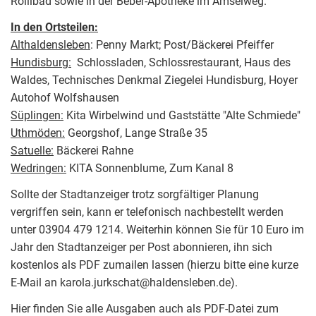
Rollibad sowie in der Beber-Apotheke im Amselweg.
In den Ortsteilen:
Althaldensleben
: Penny Markt; Post/Bäckerei Pfeiffer
Hundisburg:
Schlossladen, Schlossrestaurant, Haus des
Waldes, Technisches Denkmal Ziegelei Hundisburg, Hoyer
Autohof Wolfshausen
Süplingen:
Kita Wirbelwind und Gaststätte "Alte Schmiede"
Uthmöden:
Georgshof, Lange Straße 35
Satuelle:
Bäckerei Rahne
Wedringen:
KITA Sonnenblume, Zum Kanal 8
Sollte der Stadtanzeiger trotz sorgfältiger Planung
vergriffen sein, kann er telefonisch nachbestellt werden
unter 03904 479 1214. Weiterhin können Sie für 10 Euro im
Jahr den Stadtanzeiger per Post abonnieren, ihn sich
kostenlos als PDF zumailen lassen (hierzu bitte eine kurze
E-Mail an karola.jurkschat@haldensleben.de).
Hier finden Sie alle Ausgaben auch als PDF-Datei zum