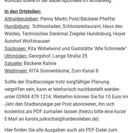
Rollibad sowie in der Beber-Apotheke im Amselweg.
In den Ortsteilen:
Althaldensleben
: Penny Markt; Post/Bäckerei Pfeiffer
Hundisburg:
Schlossladen, Schlossrestaurant, Haus des
Waldes, Technisches Denkmal Ziegelei Hundisburg, Hoyer
Autohof Wolfshausen
Süplingen:
Kita Wirbelwind und Gaststätte "Alte Schmiede"
Uthmöden:
Georgshof, Lange Straße 35
Satuelle:
Bäckerei Rahne
Wedringen:
KITA Sonnenblume, Zum Kanal 8
Sollte der Stadtanzeiger trotz sorgfältiger Planung
vergriffen sein, kann er telefonisch nachbestellt werden
unter 03904 479 1214. Weiterhin können Sie für 10 Euro im
Jahr den Stadtanzeiger per Post abonnieren, ihn sich
kostenlos als PDF zumailen lassen (hierzu bitte eine kurze
E-Mail an karola.jurkschat@haldensleben.de).
Hier finden Sie alle Ausgaben auch als PDF-Datei zum