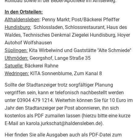
Rollibad sowie in der Beber-Apotheke im Amselweg.
In den Ortsteilen:
Althaldensleben
: Penny Markt; Post/Bäckerei Pfeiffer
Hundisburg:
Schlossladen, Schlossrestaurant, Haus des
Waldes, Technisches Denkmal Ziegelei Hundisburg, Hoyer
Autohof Wolfshausen
Süplingen:
Kita Wirbelwind und Gaststätte "Alte Schmiede"
Uthmöden:
Georgshof, Lange Straße 35
Satuelle:
Bäckerei Rahne
Wedringen:
KITA Sonnenblume, Zum Kanal 8
Sollte der Stadtanzeiger trotz sorgfältiger Planung
vergriffen sein, kann er telefonisch nachbestellt werden
unter 03904 479 1214. Weiterhin können Sie für 10 Euro im
Jahr den Stadtanzeiger per Post abonnieren, ihn sich
kostenlos als PDF zumailen lassen (hierzu bitte eine kurze
E-Mail an karola.jurkschat@haldensleben.de).
Hier finden Sie alle Ausgaben auch als PDF-Datei zum